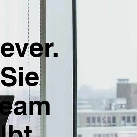
ever.
 Sie
 Team
lbt.