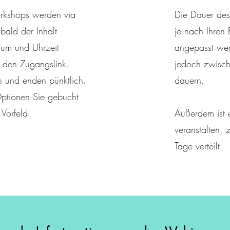
rkshops werden via
Die Dauer de
bald der Inhalt
je nach Ihren 
tum und Uhrzeit
angepasst wer
ie den Zugangslink.
jedoch zwisc
h und enden pünktlich.
dauern.
ptionen Sie gebucht
 Vorfeld
Außerdem ist 
veranstalten, z
Tage verteilt.