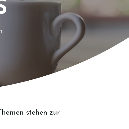
S
m
Themen stehen zur
?