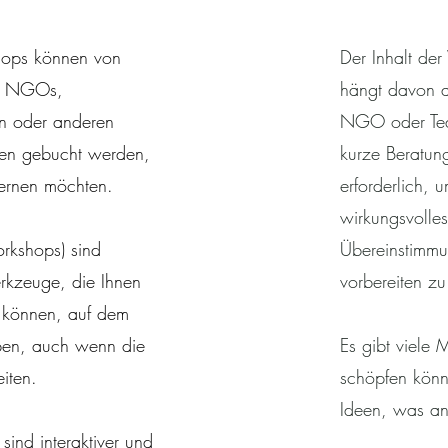
ops können von
Der Inhalt de
on NGOs,
hängt davon a
n oder anderen
NGO oder Team
ten gebucht werden,
kurze Beratung 
lernen möchten.
erforderlich, 
wirkungsvoll
rkshops) sind
Übereinstimmu
kzeuge, die Ihnen
vorbereiten z
 können, auf dem
ben, auch wenn die
Es gibt viele 
iten.
schöpfen könn
Ideen, was a
ind interaktiver und