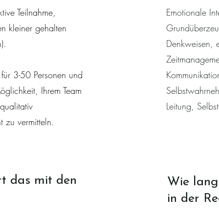
ktive Teilnahme,
Emotionale Int
 kleiner gehalten
Grundüberzeug
).
Denkweisen, ef
Zeitmanageme
 für 3-50 Personen und
Kommunikation
öglichkeit, Ihrem Team
Selbstwahrneh
qualitativ
Leitung, Selbs
 zu vermitteln.
rt das mit den
Wie lang
in der Re