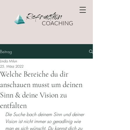
Refraction
COACHING
Beitrag
Linda Milun
25. März 2022
Welche Bereiche du dir
anschauen musst um deinen
Sinn & deine Vision zu
entfalten
Die Suche bach deinem Sinn und deiner 
Vision ist nicht immer so geradlinig wie 
man es sich wünscht. Du kannst dich zu 