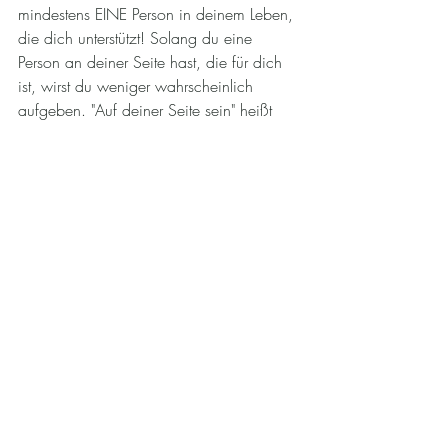
mindestens EINE Person in deinem Leben, 
die dich unterstützt! Solang du eine 
Person an deiner Seite hast, die für dich 
ist, wirst du weniger wahrscheinlich 
aufgeben. "Auf deiner Seite sein" heißt 
nicht, dass diese Person dir immer 
zustimmen muss und dir nie (konstruktives) 
Feedback gibt. Sondern, du wirst eine 
ehrliche Person brauchen, die dich 
jedoch auch motiviert. Wenn du in einer 
Situation bist, in der niemand in deinem 
direkten Umfeld unterstützend ist, dann 
gibt es andere Optionen, wie du dir ein 
unterstützendes Netzwerk aufbauen 
kannst. Frage dich:
	a. Wer sind 5-10 Personen denen 
ich vertraue?
	b.  (Von diesen 10 Personen) wer 
ist motivierend und ermutigend?